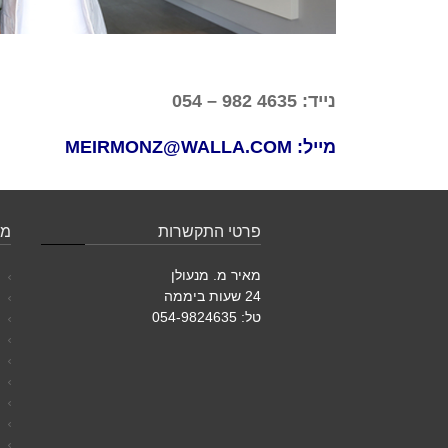
נייד:
4635 982 – 054
מייל: MEIRMONZ@WALLA.COM
פרטי התקשרות
מת
מאיר מ. מנעולן
מ
24 שעות ביממה
מ
טל: 054-9824635
ה
ה
ה
ה
ה
ה
ה